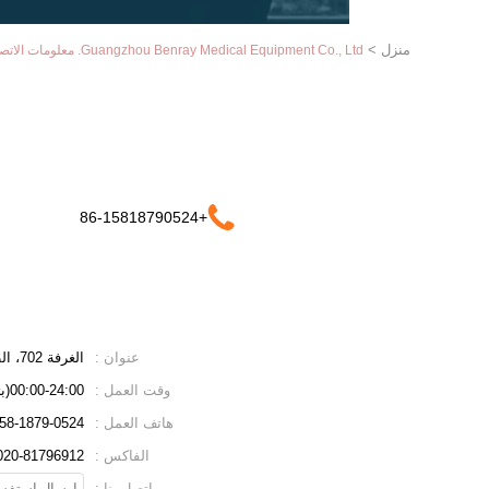
منزل
>
Guangzhou Benray Medical Equipment Co., Ltd. معلومات الاتصال
+86-15818790524
عنوان :
الغرفة 702، الطابق السابع، المبنى 10، جوانجفو شانغتشينغ، طريق شوجانج، مدينة سانسان الجديدة، نانهاي، فوشان، قوانغدونغ، الصين
وقت العمل :
00:00-24:00(بتوقيت بكين)
هاتف العمل :
86-158-1879-0524(وقت 
الفاكس :
020-81796912
اتصل بنا :