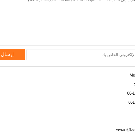
إرسال 
Mrs
vivian@b