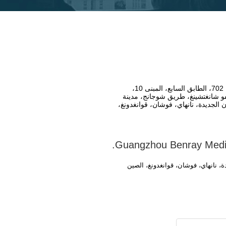
الغرفة 702، الطابق السابع، المبنى 10،
و شانغتشينغ، طريق شوجانج، مدينة
 الجديدة، نانهاي، فوشان، قوانغدونغ،
Guangzhou Benray Medic