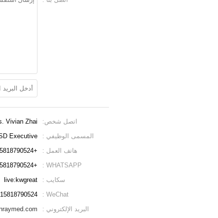
اتصل شخص:
. Vivian Zhai
المسمى الوظيفي :
SD Executive
هاتف العمل :
+86-15818790524
+8615818790524
WHATSAPP :
سكايب :
live:kwgreat
15818790524
WeChat :
البريد الإلكتروني :
enraymed.com