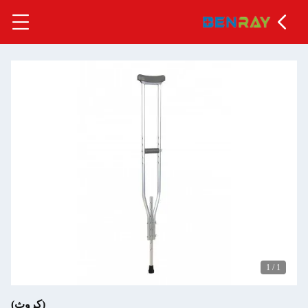
1
/
1
(كروث)