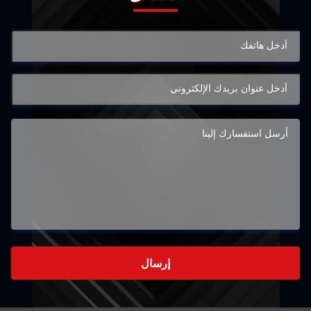
إرسال