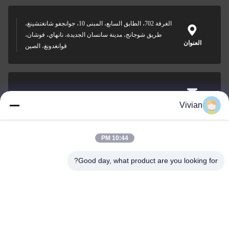
الغرفة 702، الطابق السابع، المبنى 10، جوانجفو شانغتشينغ،
طريق شوجانج، مدينة سانسان الجديدة، نانهاي، فوشان،
العنوان
قوانغدونغ، الصين
vivian@benraymed.com
Vivian
البريد
الإلكتروني
10:44 PM
Good day, what product are you looking for?
0086-158-1879-0524
الهاتف