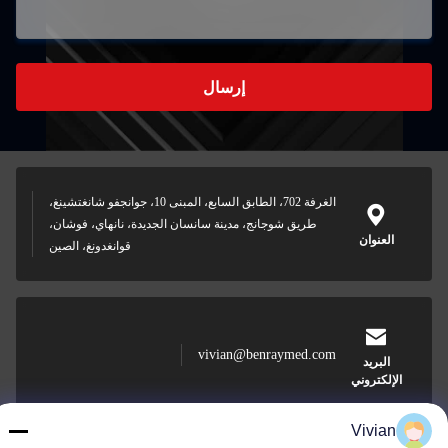
إرسال
الغرفة 702، الطابق السابع، المبنى 10، جوانجفو شانغتشينغ،
طريق شوجانج، مدينة سانسان الجديدة، نانهاي، فوشان،
العنوان
قوانغدونغ، الصين
vivian@benraymed.com
البريد
الإلكتروني
Vivian