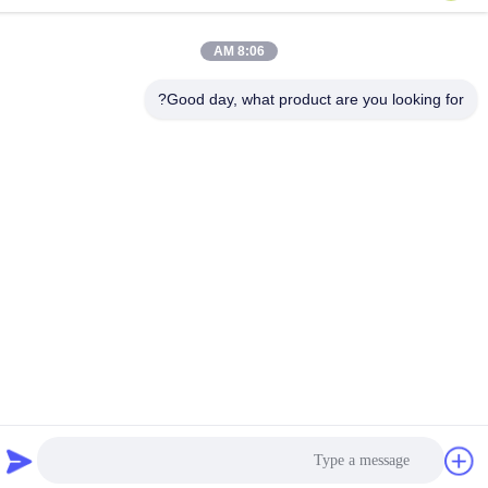
0086-158-1879-0524
الهاتف
8:06 AM
Good day, what product are you looking for?
Guangzhou Benray Medical Equipment Co.,
Ltd.
Guangzhou Benray Medical Equipment Co., Ltd.
احصل على أفضل سعر
Get a Quote