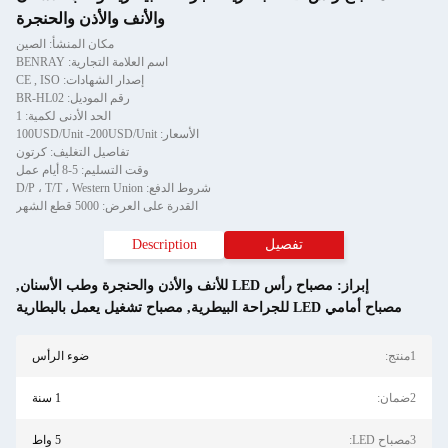
والأنف والأذن والحنجرة
مكان المنشأ: الصين
اسم العلامة التجارية: BENRAY
إصدار الشهادات: CE , ISO
رقم الموديل: BR-HL02
الحد الأدنى لكمية: 1
الأسعار: 100USD/Unit -200USD/Unit
تفاصيل التغليف: كرتون
وقت التسليم: 5-8 أيام عمل
شروط الدفع: D/P ، T/T ، Western Union
القدرة على العرض: 5000 قطع الشهر
تفصيل
Description
إبراز:
مصباح رأس LED للأنف والأذن والحنجرة وطب الأسنان
,
مصباح أمامي LED للجراحة البيطرية
,
مصباح تشغيل يعمل بالبطارية
1منتج:
ضوء الرأس
2ضمان:
1 سنة
3مصباح LED:
5 واط