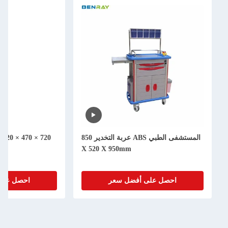
المستشفى الطبي ABS عربة التخدير 850
X 520 X 950mm
ال
احصل على أفضل سعر
احصل على