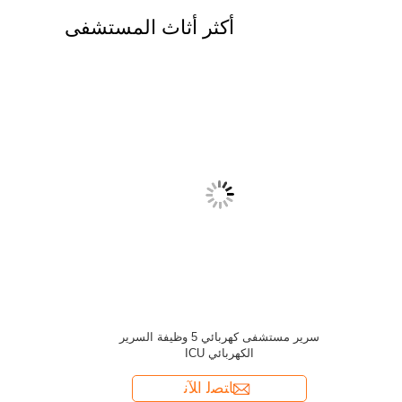
أكثر أثاث المستشفى
سيارة الطوارئ الطبية للمستشفى
سرير العناية المركزة الكهربائية 
ﺎﺘﺼﻟ ﺍﻶﻧ
ﺎﺘﺼﻟ ﺍﻶﻧ