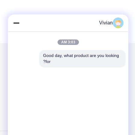
Vivian
3:03 AM
Good day, what product are you looking 
for?
الاقسام
حول نا
أثاث المستشفى
المعدات الجراحية
مصباح LED للعمل
علم النساء التوليد