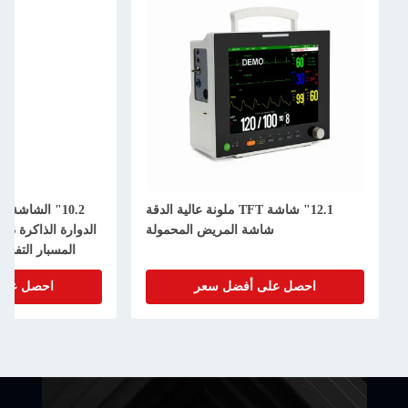
12.1" شاشة TFT ملونة عالية الدقة
10.2" الشاشة الملموس
شاشة المريض المحمولة
الدوارة الذاكرة USB الذاكرة مضادة
المسبار التفسير التلقائي جهاز مرا
الج
صل على أفضل سعر
احصل على أفضل سعر