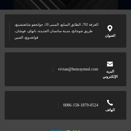
الغرفة 702، الطابق السابع، المبنى 10، جوانجفو شانغتشينغ،
طريق شوجانج، مدينة سانسان الجديدة، نانهاي، فوشان،
قوانغدونغ، الصين
vivian@benraymed.com
0086-158-1879-0524