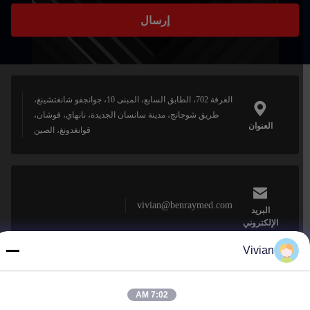
إرسال
الغرفة 702، الطابق السابع، المبنى 10، جوانجفو شانغتشينغ،
طريق شوجانج، مدينة سانسان الجديدة، نانهاي، فوشان،
العنوان
قوانغدونغ، الصين
vivian@benraymed.com
البريد
الإلكتروني
Vivian
0086-158-1879-0524
7:02 AM
الهاتف