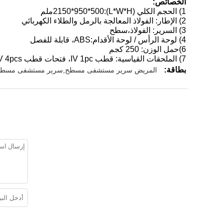
الخصائص:
1) الحجم الكلي (L*W*H):2150*950*500ملم
2) الإطار: الفولاذ المعالجة بالرمل والطلاء الكهربائي
3) السرير: الفولاذ،سطح
4) لوحة الرأس / لوحة الأقدام:ABS، قابلة للفصل
6)حمل الوزن: 250 كجم
7) الملحقات القياسية: قطب IV 1pc، فتحات قطب IV 4pcs، خطافات الصرف 2pcs
بطاقة:
المريض سرير مستشفى مسطح,سرير مستشفى مسطح,س