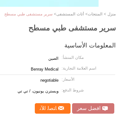
منزل
>
المنتجات
>
أثاث المستشفى
>
سرير مستشفى طبي مسطح
سرير مستشفى طبي مسطح
المعلومات الأساسية
مكان المنشأ:
الصين
اسم العلامة التجارية:
Benray Medical
الأسعار:
negotiable
شروط الدفع:
ويسترن يونيون، / تي تي
افضل سعر
ﺎﺘﺼﻟ ﺍﻶﻧ