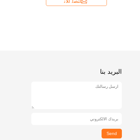
ﺎﺘﺼﻟ ﺍﻶﻧ
البريد بنا
Send