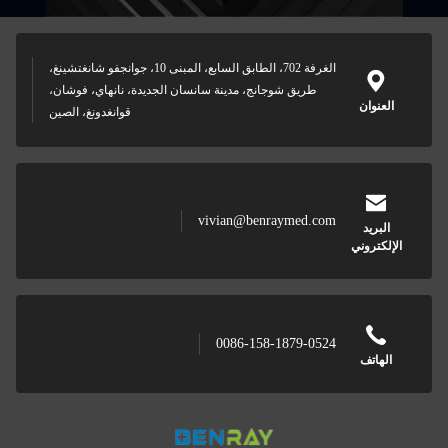
الغرفة 702، الطابق السابع، المبنى 10، جوانجفو شانغتشينغ،
طريق شوجانج، مدينة سانسان الجديدة، نانهاي، فوشان،
قوانغدونغ، الصين
vivian@benraymed.com
ي
0086-158-1879-0524