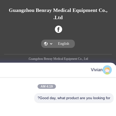
Guangzhou Benray Medical Equipmen
Ltd.
Guangzhou Benray Medical Equipment Co., Ltd.
V
4:19 AM
Good day, what product are you l