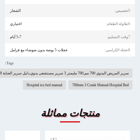
الشعار
اختياري
5-7 أيام
عجلات 5 بوصة بدون ضوضاء مع فرامل
Tags:
ير العناية المركزة بالمستشفى
Hospital icu bed manual
700mm 3 Crank Manua
منتجات مماثلة