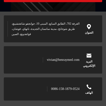
الغرفة 702، الطابق السابع، المبنى 10، جوانجفو شانغتشينغ،
طريق شوجانج، مدينة سانسان الجديدة، نانهاي، فوشان،
قوانغدونغ، الصين
vivian@benraymed.com
0086-158-1879-0524