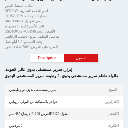
مكان المنشأ: الصين
اسم العلامة التجارية: BENRAY
إصدار الشهادات: CE,ISO,TUV
رقم الموديل: BR-HEB62B
الحد الأدنى لكمية: 1 مجموعة
الأسعار: USD100/pcs ~USD400/pcs
تفاصيل التغليف: مربع الخشب الرقائقي
وقت التسليم: 5-8 أيام عمل
القدرة على العرض: 5000 قطعة / شهر
تفصيل
Description
إبراز:
سرير مستشفى يدوي عالي الجودة
,
سرير مستشفى يدوي
,
2 وظيفة سرير المستشفى اليدوي
سرير مستشفى يدوي ذو وظيفتين
حواجز بلاستيكية من البولي بروبلين
الطول 2120*العرض 1100*الارتفاع 485 ملم
2 مرفقين