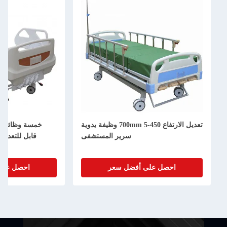
تعديل الارتفاع 450-700mm 5 وظيفة يدوية
خمسة وظائف يدوية سرير مستش
سرير المستشفى
قابل للتعديل سرير مستشفى يد
صل على أفضل سعر
احصل على أفضل سعر